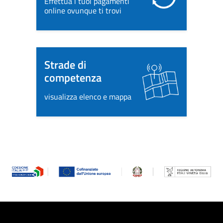
Effettua i tuoi pagamenti
online ovunque ti trovi
Strade di
competenza
visualizza elenco e mappa