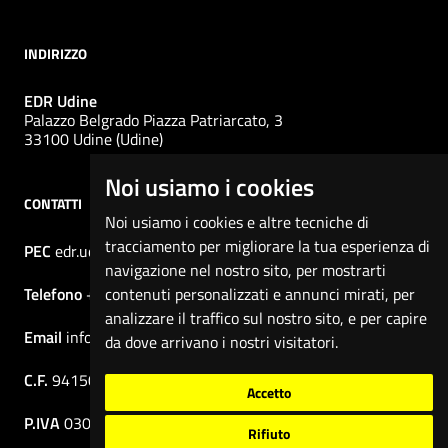
INDIRIZZO
EDR Udine
Palazzo Belgrado Piazza Patriarcato, 3
33100 Udine (Udine)
Noi usiamo i cookies
CONTATTI
Noi usiamo i cookies e altre tecniche di
tracciamento per migliorare la tua esperienza di
PEC
edr.udine@certregione.fvg.it
navigazione nel nostro sito, per mostrarti
Telefono
+39 0432 279 610
contenuti personalizzati e annunci mirati, per
analizzare il traffico sul nostro sito, e per capire
Email
info@udine.edrfvg.it
da dove arrivano i nostri visitatori.
C.F.
94150810300
Accetto
P.IVA
03002520306
Rifiuto